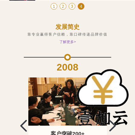
1
2
3
4
发展简史
靠专业赢得客户信赖，靠口碑传递品牌价值
了解更多>
2008
司
客户突破200+