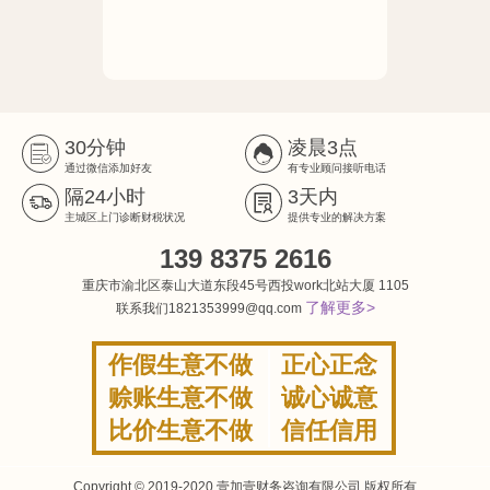
30分钟
凌晨3点
通过微信添加好友
有专业顾问接听电话
隔24小时
3天内
主城区上门诊断财税状况
提供专业的解决方案
139 8375 2616
重庆市渝北区泰山大道东段45号西投work北站大厦 1105
了解更多>
联系我们1821353999@qq.com
作假生意不做
正心正念
赊账生意不做
诚心诚意
比价生意不做
信任信用
Copyright © 2019-2020 壹加壹财务咨询有限公司 版权所有