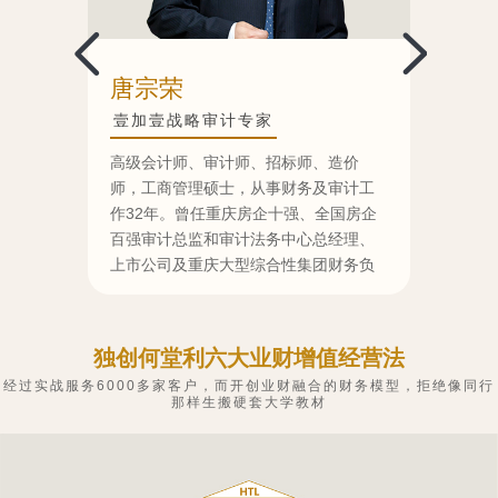
唐宗荣
黄莉
壹加壹战略审计专家
壹加
经理
高级会计师、审计师、招标师、造价
重庆翰
创者
师，工商管理硕士，从事财务及审计工
余年，
经历
作32年。曾任重庆房企十强、全国房企
师协会
理经历
百强审计总监和审计法务中心总经理、
裁委员
导师
上市公司及重庆大型综合性集团财务负
渝北区
责人和分管财务副总。
渝北区
大会律
独创何堂利六大业财增值经营法
经过实战服务6000多家客户，而开创业财融合的财务模型，拒绝像同行
那样生搬硬套大学教材