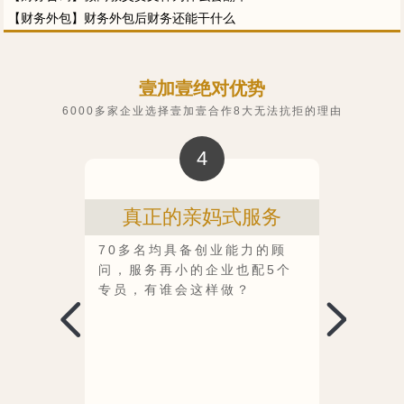
【财务外包】财务外包后财务还能干什么
壹加壹绝对优势
6000多家企业选择壹加壹合作8大无法抗拒的理由
4
历史
真正的亲妈式服务
同
声匿
70多名均具备创业能力的顾
过3年
碑，正
问，服务再小的企业也配5个
有找
专员，有谁会这样做？
1年又